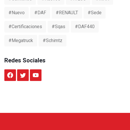
#nuevo
#DAF
#RENAULT
#sede
#certificaciones
#sqas
#DAF440
#Megatruck
#Schimtz
Redes Sociales