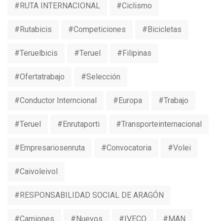
#RUTA INTERNACIONAL
#ciclismo
#rutabicis
#competiciones
#bicicletas
#teruelbicis
#teruel
#Filipinas
#ofertatrabajo
#selección
#conductor Interncional
#europa
#trabajo
#Teruel
#Enrutaporti
#Transporteinternacional
#Empresariosenruta
#convocatoria
#volei
#caivoleivol
#RESPONSABILIDAD SOCIAL DE ARAGÓN
#camiones
#nuevos
#IVECO
#MAN