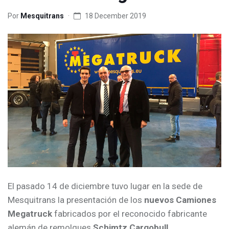
Por
Mesquitrans
18 December 2019
El pasado 14 de diciembre tuvo lugar en la sede de
Mesquitrans la presentación de los
nuevos Camiones
Megatruck
fabricados por el reconocido fabricante
alemán de remolques
Schimtz Cargobull.