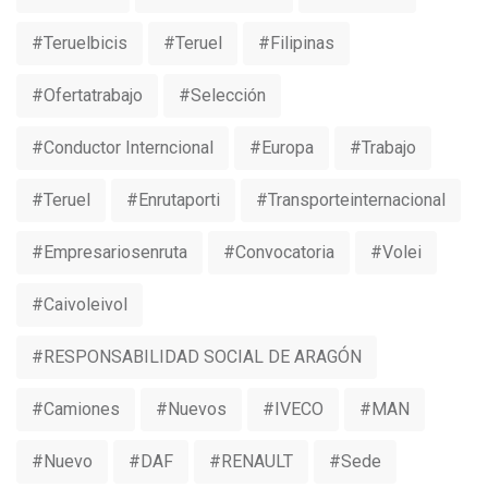
#teruelbicis
#teruel
#Filipinas
#ofertatrabajo
#selección
#conductor Interncional
#europa
#trabajo
#Teruel
#Enrutaporti
#Transporteinternacional
#Empresariosenruta
#convocatoria
#volei
#caivoleivol
#RESPONSABILIDAD SOCIAL DE ARAGÓN
#camiones
#nuevos
#IVECO
#MAN
#nuevo
#DAF
#RENAULT
#sede