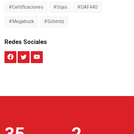
#certificaciones
#sqas
#DAF440
#Megatruck
#Schimtz
Redes Sociales
35
2