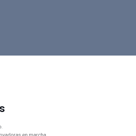
s
o.
novadoras en marcha.