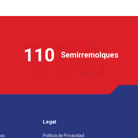
110
110
Semirremolques
Legal
ros
Política de Privacidad