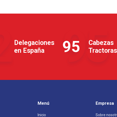
2
95
95
Delegaciones
Cabezas
en España
Tractoras
Menú
Empresa
Inicio
Sobre nosot