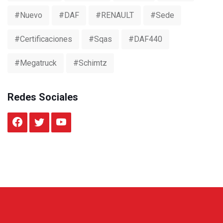
#nuevo
#DAF
#RENAULT
#sede
#certificaciones
#sqas
#DAF440
#Megatruck
#Schimtz
Redes Sociales