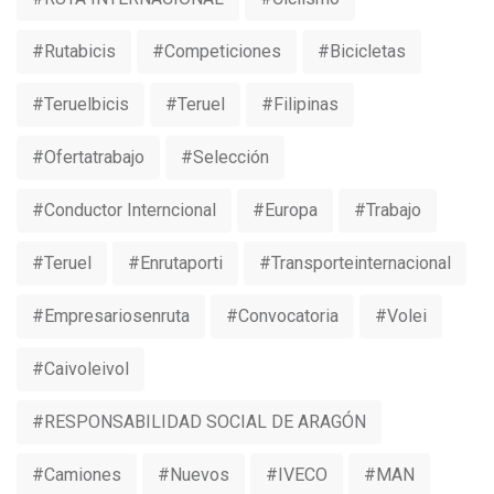
#rutabicis
#competiciones
#bicicletas
#teruelbicis
#teruel
#Filipinas
#ofertatrabajo
#selección
#conductor Interncional
#europa
#trabajo
#Teruel
#Enrutaporti
#Transporteinternacional
#Empresariosenruta
#convocatoria
#volei
#caivoleivol
#RESPONSABILIDAD SOCIAL DE ARAGÓN
#camiones
#nuevos
#IVECO
#MAN