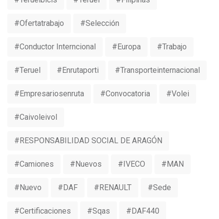
#ofertatrabajo
#selección
#conductor Interncional
#europa
#trabajo
#Teruel
#Enrutaporti
#Transporteinternacional
#Empresariosenruta
#convocatoria
#volei
#caivoleivol
#RESPONSABILIDAD SOCIAL DE ARAGÓN
#camiones
#nuevos
#IVECO
#MAN
#nuevo
#DAF
#RENAULT
#sede
#certificaciones
#sqas
#DAF440