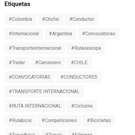
Etiquetas
#colombia
#chofer
#conductor
#internacional
#argentina
#convocatorias
#transporteinternacional
#rutaseuropa
#trailer
#camionero
#CHILE
#CONVOCATORIAS
#CONDUCTORES
#TRANSPORTE INTERNACIONAL
#RUTA INTERNACIONAL
#ciclismo
#rutabicis
#competiciones
#bicicletas
#teruelbicis
#teruel
#Filipinas